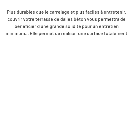
Plus durables que le carrelage et plus faciles à entretenir,
couvrir votre terrasse de dalles béton vous permettra de
bénéficier d’une grande solidité pour un entretien
minimum… Elle permet de réaliser une surface totalement
plane et stable. Une base indispensable pour y incorporer
ensuite un revêtement d’ornement.
DÉMOLITION DÉCONSTRUCTION
EXTENSION HABITATION
CRÉATION D’OUVERTURE DANS UN MUR PORTEUR
RÉNOVATION MAÇONNERIE
MURET DE CLÔTURE
CONTACTEZ-NOUS